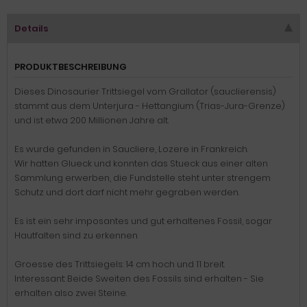
Details
PRODUKTBESCHREIBUNG
Dieses Dinosaurier Trittsiegel vom Grallator (sauclierensis)
stammt aus dem Unterjura - Hettangium (Trias-Jura-Grenze)
und ist etwa 200 Millionen Jahre alt.
Es wurde gefunden in Saucliere, Lozere in Frankreich.
Wir hatten Glueck und konnten das Stueck aus einer alten
Sammlung erwerben, die Fundstelle steht unter strengem
Schutz und dort darf nicht mehr gegraben werden.
Es ist ein sehr imposantes und gut erhaltenes Fossil, sogar
Hautfalten sind zu erkennen
Groesse des Trittsiegels: 14 cm hoch und 11 breit.
Interessant: Beide Sweiten des Fossils sind erhalten - Sie
erhalten also zwei Steine.