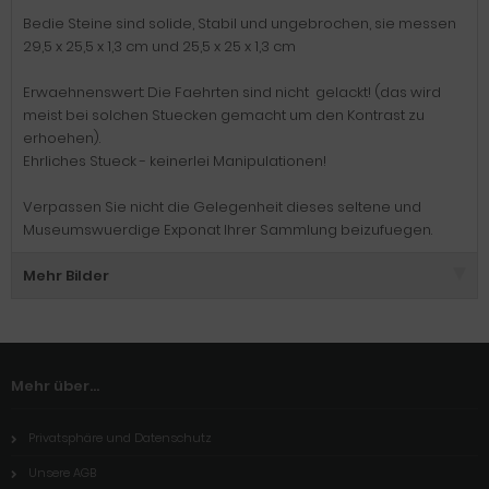
Bedie Steine sind solide, Stabil und ungebrochen, sie messen
29,5 x 25,5 x 1,3 cm und 25,5 x 25 x 1,3 cm
Erwaehnenswert: Die Faehrten sind nicht gelackt! (das wird
meist bei solchen Stuecken gemacht um den Kontrast zu
erhoehen).
Ehrliches Stueck - keinerlei Manipulationen!
Verpassen Sie nicht die Gelegenheit dieses seltene und
Museumswuerdige Exponat Ihrer Sammlung beizufuegen.
Mehr Bilder
Mehr über...
Privatsphäre und Datenschutz
Unsere AGB