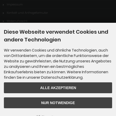
Impressum
Kontakt und Anfrageformular
Widerrufsrecht
Vertrag Widerrufen
Diese Webseite verwendet Cookies und
Cookie Einstellungen
andere Technologien
Wir verwenden Cookies und ähnliche Technologien, auch
von Drittanbietern, um die ordentliche Funktionsweise der
Informationen
Website zu gewährleisten, die Nutzung unseres Angebotes
zu analysieren und Ihnen ein bestmögliches
Sitemap
Einkaufserlebnis bieten zu können. Weitere Informationen
finden Sie in unserer Datenschutzerklärung.
Über uns
Vorteile von Kipping-Fossils
ALLE AKZEPTIEREN
NUR NOTWENDIGE
Unsere Partner
BlueStoneDesign