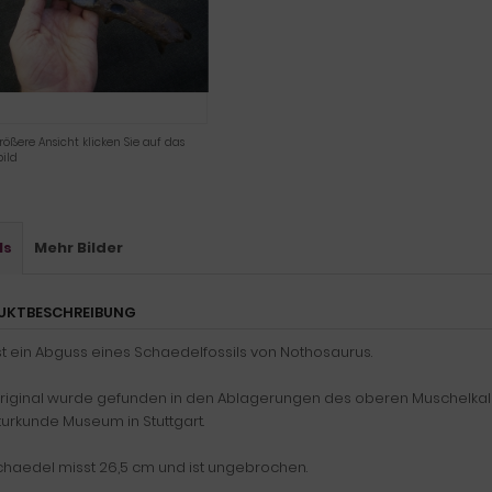
rößere Ansicht klicken Sie auf das
ild
ls
Mehr Bilder
UKTBESCHREIBUNG
st ein Abguss eines Schaedelfossils von Nothosaurus.
riginal wurde gefunden in den Ablagerungen des oberen Muschelkalks 
urkunde Museum in Stuttgart.
chaedel misst 26,5 cm und ist ungebrochen.