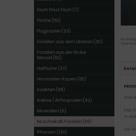
Fisch frisst Fisch (7)
Fische (110)
Flugsaurier (33)
Für eine g
Fossilien aus dem Libanon (20)
Vorschaub
Fossilien aus der Grube
Messel (62)
Haifische (37)
Detai
Hominiden-Kopien (65)
PROD
Insekten (58)
Dies i
Krebse / Arthropoden (42)
Das O
Mineralien (6)
im Nat
Muschelkalk Fossilien (59)
Der S
Pflanzen (130)