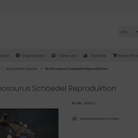
Alle
ntakt
Impressum
Über uns
Vorteile
Neue Pro
Muschelkalk Fossilien
Nothosaurus Schaedel Reproduktion
hosaurus Schaedel Reproduktion
Art.Nr.:
NSND 3
Artikeldatenblatt drucken