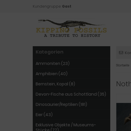
Kundengruppe:
Gast
Kategorien
Ko
Ammoniten (23)
Startseite
Amphibien (40)
Not
Bernstein, Kopal (8)
Devon-Fische aus Schottland (35)
Dinosaurier/Reptilien (181)
Eier (43)
Exklusive Objekte / Museums-
Stücke (77)