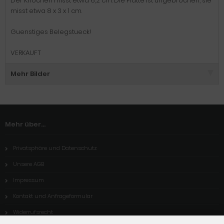
Der Knochen misst etwa 6,2 cm. Die Platte ist ungebrochen, sie
misst etwa 8 x 3 x 1 cm.
Guenstiges Belegstueck!
VERKAUFT
Mehr Bilder
Mehr über...
Privatsphäre und Datenschutz
Unsere AGB
Impressum
Kontakt und Anfrageformular
Widerrufsrecht