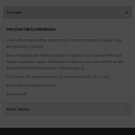
Details
PRODUKTBESCHREIBUNG
Diese Pflanzenplatte stammt aus dem mittleren Devon des
Bergischen Landes.
Sie enthaelt sehr interessante Fossilien der fruehen Pflanze
Calamophyton spec. Hierbei handelt es sich um echte erste
Baeume mit fortlaufender Verzweigung.
Der Stein ist ungebrochen, er misst etwa 13 x 14 x 2 cm.
Keinerlei Manipulationen!
Seltenheit!
Mehr Bilder