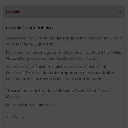
Details
PRODUKTBESCHREIBUNG
Dieser Fisch Thaumaturus intermedius stammt aus dem Eozän
von Messel bei Darmstadt.
Das Fossil ist hervorragend erhalten, es misst etwa 65 mm. Die
Platte ist ungebrochen, sie misst etwa 10,5 x 7,5 cm.
Wie bei Messel-Fossilien üblich wurde das Stück mit der
Kunststoff-Transfer Methode präpariert um es dauerhaft zu
konservieren - es handelt sich um ein Originafossil!
Thaumaturus zählt zu den seltensten Fischen der Grube
Messel.
Keinerlei Manipulationen.
VERKAUFT