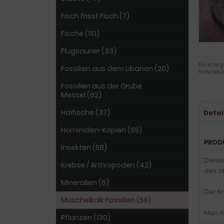
Fisch frisst Fisch (7)
Fische (110)
Flugsaurier (33)
Für eine g
Fossilien aus dem Libanon (20)
Vorschaub
Fossilien aus der Grube
Messel (62)
Haifische (37)
Detai
Hominiden-Kopien (65)
PROD
Insekten (58)
Diese
Krebse / Arthropoden (42)
des o
Mineralien (6)
Der Kn
Muschelkalk Fossilien (59)
Man m
Pflanzen (130)