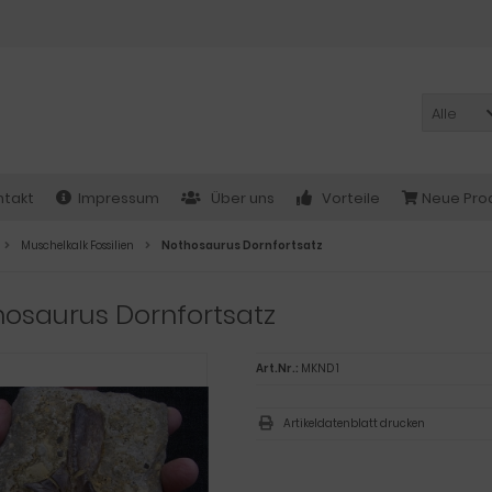
Alle
ntakt
Impressum
Über uns
Vorteile
Neue Pro
Muschelkalk Fossilien
Nothosaurus Dornfortsatz
osaurus Dornfortsatz
Art.Nr.:
MKND 1
Artikeldatenblatt drucken