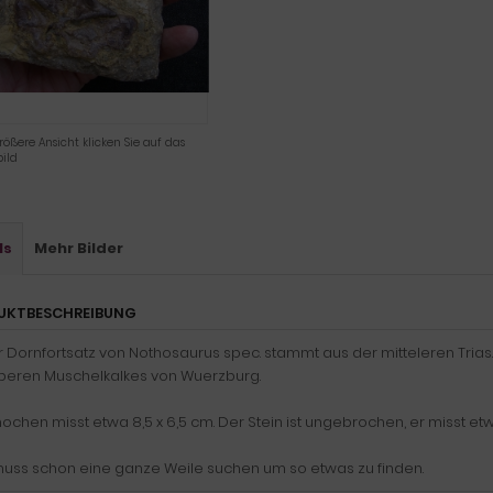
rößere Ansicht klicken Sie auf das
ild
ls
Mehr Bilder
UKTBESCHREIBUNG
r Dornfortsatz von Nothosaurus spec. stammt aus der mitteleren Tria
beren Muschelkalkes von Wuerzburg.
ochen misst etwa 8,5 x 6,5 cm. Der Stein ist ungebrochen, er misst etwa 
uss schon eine ganze Weile suchen um so etwas zu finden.