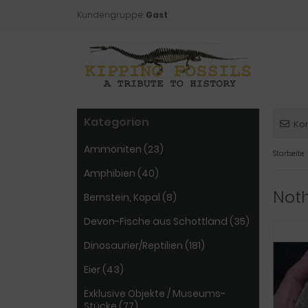
Kundengruppe:
Gast
Kategorien
Ko
Ammoniten (23)
Startseite
Amphibien (40)
Noth
Bernstein, Kopal (8)
Devon-Fische aus Schottland (35)
Dinosaurier/Reptilien (181)
Eier (43)
Exklusive Objekte / Museums-
Stücke (77)