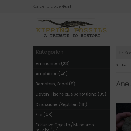
Kundengruppe:
Gast
Kategorien
Ko
Ammoniten (23)
Startseite
Amphibien (40)
Ane
Bernstein, Kopal (8)
Devon-Fische aus Schottland (35)
Dinosaurier/Reptilien (181)
Eier (43)
Exklusive Objekte / Museums-
Stücke (77)