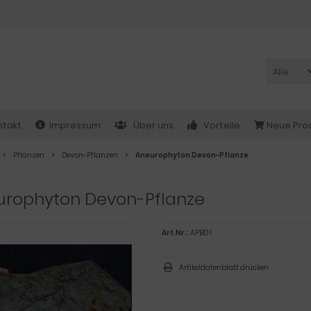
Alle
ntakt
Impressum
Über uns
Vorteile
Neue Pro
Pflanzen
Devon-Pflanzen
Aneurophyton Devon-Pflanze
urophyton Devon-Pflanze
Art.Nr.:
APBD 1
Artikeldatenblatt drucken