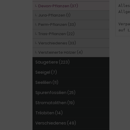
Devon-Pflanzen (37)
Alles
Allge
Jura-Pflanzen (1)
Perm-Pflanzen (33)
Verpa
auf L
Trias-Pflanzen (22)
Verschiedenes (33)
Versteinerte Hölzer (4)
Säugetiere (223)
Seeigel (7)
Seelilien (11)
Spurenfossilien (25)
Stromatolithen (19)
Trilobiten (14)
Verschiedenes (49)