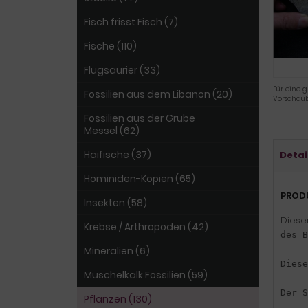
Fisch frisst Fisch (7)
Fische (110)
Flugsaurier (33)
Für eine g
Fossilien aus dem Libanon (20)
Vorschaub
Fossilien aus der Grube
Messel (62)
Haifische (37)
Detai
Hominiden-Kopien (65)
PROD
Insekten (58)
Diese
Krebse / Arthropoden (42)
des B
Mineralien (6)
Diese
Muschelkalk Fossilien (59)
Der S
Pflanzen (130)