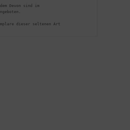
dem Devon sind im 

ngeboten.

mplare dieser seltenen Art
