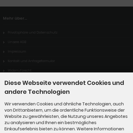
Mehr über...
Privatsphäre und Datenschutz
Unsere AGB
Impressum
Kontakt und Anfrageformular
Widerrufsrecht
Vertrag Widerrufen
Diese Webseite verwendet Cookies und
Cookie Einstellungen
andere Technologien
Wir verwenden Cookies und ähnliche Technologien, auch
von Drittanbietern, um die ordentliche Funktionsweise der
Informationen
Website zu gewährleisten, die Nutzung unseres Angebotes
zu analysieren und Ihnen ein bestmögliches
Sitemap
Einkaufserlebnis bieten zu können. Weitere Informationen