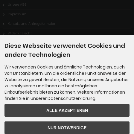
Unsere AGB
Impressum
Kontakt und Anfrageformular
Widerrufsrecht
Vertrag Widerrufen
Diese Webseite verwendet Cookies und
Cookie Einstellungen
andere Technologien
Wir verwenden Cookies und ähnliche Technologien, auch
von Drittanbietern, um die ordentliche Funktionsweise der
Informationen
Website zu gewährleisten, die Nutzung unseres Angebotes
zu analysieren und Ihnen ein bestmögliches
Sitemap
Einkaufserlebnis bieten zu können. Weitere Informationen
finden Sie in unserer Datenschutzerklärung.
Über uns
Vorteile von Kipping-Fossils
ALLE AKZEPTIEREN
NUR NOTWENDIGE
Unsere Partner