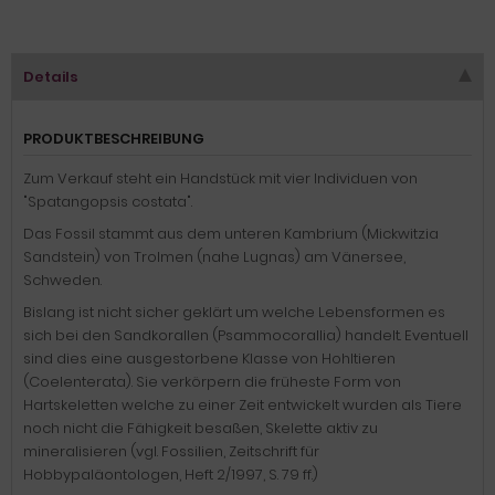
Details
PRODUKTBESCHREIBUNG
Zum Verkauf steht ein Handstück mit vier Individuen von
"Spatangopsis costata".
Das Fossil stammt aus dem unteren Kambrium (Mickwitzia
Sandstein) von Trolmen (nahe Lugnas) am Vänersee,
Schweden.
Bislang ist nicht sicher geklärt um welche Lebensformen es
sich bei den Sandkorallen (Psammocorallia) handelt. Eventuell
sind dies eine ausgestorbene Klasse von Hohltieren
(
Coelenterata)
. Sie verkörpern die früheste Form von
Hartskeletten welche zu einer Zeit entwickelt wurden als Tiere
noch nicht die Fähigkeit besaßen, Skelette aktiv zu
mineralisieren (vgl. Fossilien, Zeitschrift für
Hobbypaläontologen, Heft 2/1997, S. 79 ff.)