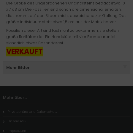
Die Größe des ungebrochenen Originalsteins beträgt etwa 10
x 7 x 3 cm. Die Fossilien sind schön dreidimensional erhalten,
dies kommt auf den Bildern nicht ausreichend zur Geltung. Das
größte Individuum steht etwa 1,5 cm aus der Matrix hervor.
Fossilien dieser Art sind fast nicht zu bekommen, sie stellen
große Raritäten dar. Ein Handstück mit vier Exemplaren ist
sicherlich etwas Besonderes!
VERKAUFT
Mehr Bilder
Mehr über...
Privatsphäre und Datenschutz
Unsere AGB
Impressum