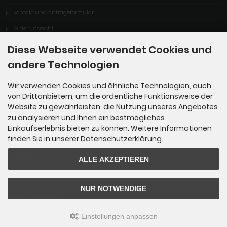
Kontakt und Anfrageformular
Widerrufsrecht
Vertrag Widerrufen
Diese Webseite verwendet Cookies und
Cookie Einstellungen
andere Technologien
Wir verwenden Cookies und ähnliche Technologien, auch
von Drittanbietern, um die ordentliche Funktionsweise der
Informationen
Website zu gewährleisten, die Nutzung unseres Angebotes
zu analysieren und Ihnen ein bestmögliches
Sitemap
Einkaufserlebnis bieten zu können. Weitere Informationen
finden Sie in unserer Datenschutzerklärung.
Über uns
Vorteile von Kipping-Fossils
ALLE AKZEPTIEREN
NUR NOTWENDIGE
Unsere Partner
BlueStoneDesign
Einstellungen anpassen