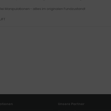
lei Manipulationen - allles im originalen Fundzustand!
UFT
ationen
Unsere Partner