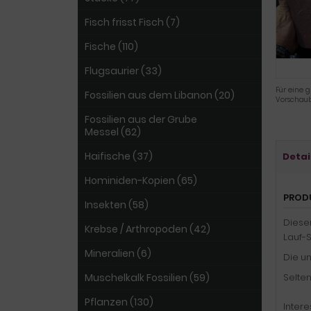
Fisch frisst Fisch (7)
Fische (110)
Flugsaurier (33)
Für eine g
Fossilien aus dem Libanon (20)
Vorschaub
Fossilien aus der Grube
Messel (62)
Haifische (37)
Detai
Hominiden-Kopien (65)
PROD
Insekten (58)
Dieser
Krebse / Arthropoden (42)
Lauf-
Mineralien (6)
Die u
Muschelkalk Fossilien (59)
Selte
Pflanzen (130)
Intere