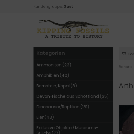
Kundengruppe:
Gast
Kategorien
Ko
Ammoniten (23)
Startseite
Amphibien (40)
Art
Bernstein, Kopal (8)
Devon-Fische aus Schottland (35)
Dinosaurier/Reptilien (181)
Eier (43)
Exklusive Objekte / Museums-
Stücke (77)