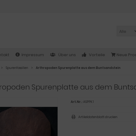
Alle
ntakt
Impressum
Über uns
Vorteile
Neue Pro
Spurenfossilien
Arthropoden Spurenplatte aus dem Buntsandstein
hropoden Spurenplatte aus dem Bunts
Art.Nr.:
ASPPK 1
Artikeldatenblatt drucken