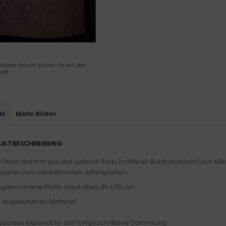
rößere Ansicht klicken Sie auf das
ild
ls
Mehr Bilder
UKTBESCHREIBUNG
 Stein stammt aus der unteren Trias (mittlerer Buntsandstein) von Milt
Spuren von unbestimmten Arthropoden.
ngebrochene Platte misst etwa 35 x 30 cm.
n angebotenes Material.
ssantes Exponat für die fortgeschrittene Sammlung.