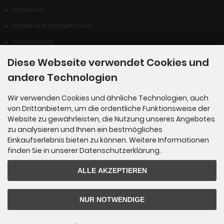
Impressum
Kontakt und Anfrageformular
Widerrufsrecht
Vertrag Widerrufen
Diese Webseite verwendet Cookies und
Cookie Einstellungen
andere Technologien
Wir verwenden Cookies und ähnliche Technologien, auch
von Drittanbietern, um die ordentliche Funktionsweise der
Informationen
Website zu gewährleisten, die Nutzung unseres Angebotes
zu analysieren und Ihnen ein bestmögliches
Sitemap
Einkaufserlebnis bieten zu können. Weitere Informationen
finden Sie in unserer Datenschutzerklärung.
Über uns
Vorteile von Kipping-Fossils
ALLE AKZEPTIEREN
NUR NOTWENDIGE
Unsere Partner
BlueStoneDesign