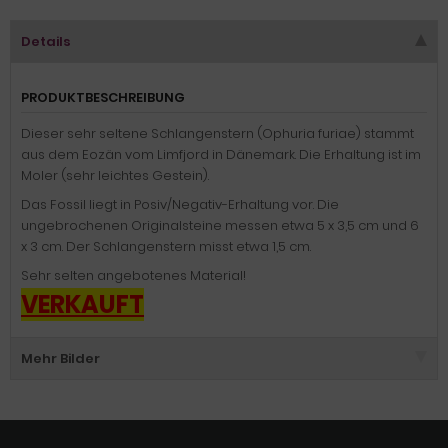
Details
PRODUKTBESCHREIBUNG
Dieser sehr seltene Schlangenstern (Ophuria furiae) stammt
aus dem Eozän vom Limfjord in Dänemark. Die Erhaltung ist im
Moler (sehr leichtes Gestein).
Das Fossil liegt in Posiv/Negativ-Erhaltung vor. Die
ungebrochenen Originalsteine messen etwa 5 x 3,5 cm und 6
x 3 cm. Der Schlangenstern misst etwa 1,5 cm.
Sehr selten angebotenes Material!
VERKAUFT
Mehr Bilder