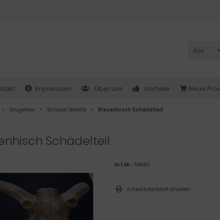
Alle
ntakt
Impressum
Über uns
Vorteile
Neue Pro
Säugetiere
Schädel, Skelette
Riesenhisch Schädelteil
enhisch Schädelteil
Art.Nr.:
MRHS 1
Artikeldatenblatt drucken