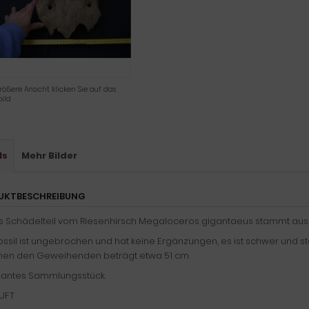
rößere Ansicht klicken Sie auf das
ild
ls
Mehr Bilder
UKTBESCHREIBUNG
s Schädelteil vom Riesenhirsch Megaloceros gigantaeus stammt aus
ssil ist ungebrochen und hat keine Ergänzungen, es ist schwer und st
hen den Geweihenden beträgt etwa 51 cm.
antes Sammlungsstück.
UFT