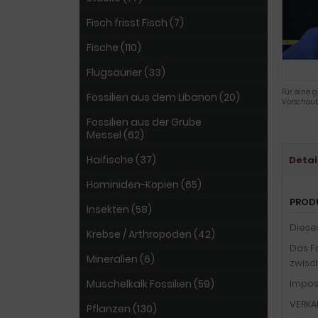
Fisch frisst Fisch (7)
Fische (110)
Flugsaurier (33)
Für eine g
Fossilien aus dem Libanon (20)
Vorschaub
Fossilien aus der Grube
Messel (62)
Haifische (37)
Detai
Hominiden-Kopien (65)
PROD
Insekten (58)
Diese
Krebse / Arthropoden (42)
Das Fo
Mineralien (6)
zwisc
Muschelkalk Fossilien (59)
Impos
VERKA
Pflanzen (130)