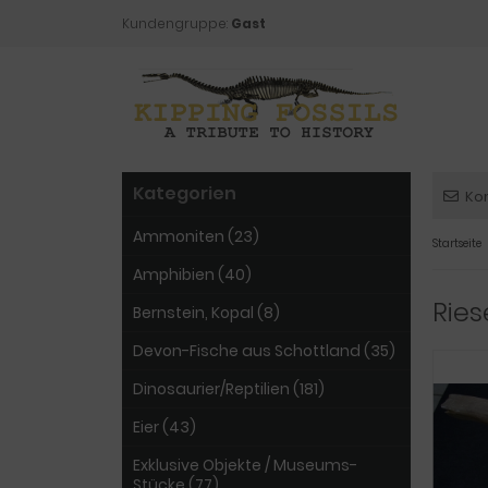
Kundengruppe:
Gast
Kategorien
Ko
Ammoniten (23)
Startseite
Amphibien (40)
Ries
Bernstein, Kopal (8)
Devon-Fische aus Schottland (35)
Dinosaurier/Reptilien (181)
Eier (43)
Exklusive Objekte / Museums-
Stücke (77)