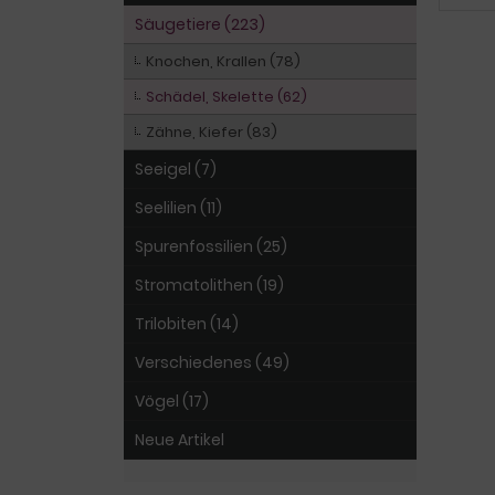
Säugetiere (223)
Knochen, Krallen (78)
Schädel, Skelette (62)
Zähne, Kiefer (83)
Seeigel (7)
Seelilien (11)
Spurenfossilien (25)
Stromatolithen (19)
Trilobiten (14)
Verschiedenes (49)
Vögel (17)
Neue Artikel