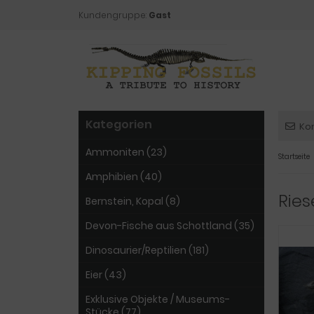
Kundengruppe:
Gast
Kategorien
Ko
Ammoniten (23)
Startseite
Amphibien (40)
Rie
Bernstein, Kopal (8)
Devon-Fische aus Schottland (35)
Dinosaurier/Reptilien (181)
Eier (43)
Exklusive Objekte / Museums-
Stücke (77)