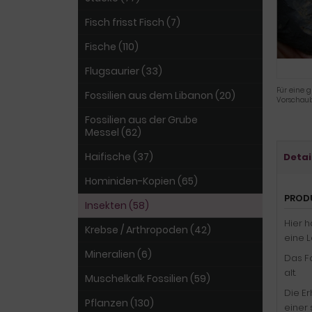
Fisch frisst Fisch (7)
Fische (110)
Flugsaurier (33)
Für eine g
Fossilien aus dem Libanon (20)
Vorschaub
Fossilien aus der Grube
Messel (62)
Haifische (37)
Detai
Hominiden-Kopien (65)
PROD
Insekten (58)
Hier h
Krebse / Arthropoden (42)
eine L
Mineralien (6)
Das Fo
alt.
Muschelkalk Fossilien (59)
Die Er
Pflanzen (130)
einer 