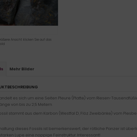
rößere Ansicht klicken Sie auf das
ild
ls
Mehr Bilder
UKTBESCHREIBUNG
andelt es sich um eine Seiten Pleure (Platte) vom Riesen-Tausendfüßl
änge von bis zu 2,5 Metern.
ssil stammt aus dem Karbon (Westfal D, Flöz Zweibänke) vom Piesberg
haltung dieses Fossils ist bemerkenswert, der rötliche Panzer ist übe
starken Lupe eine noppige Feinstruktur. Interessant!