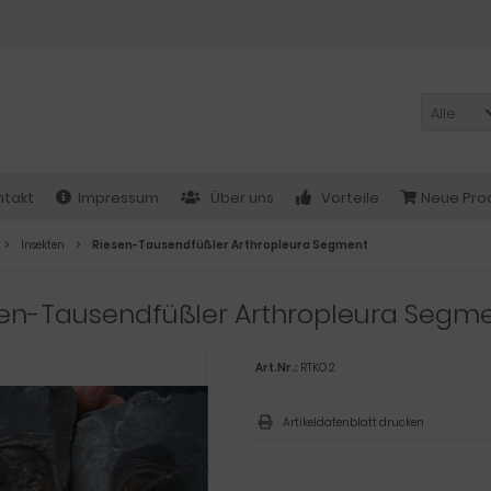
Alle
ntakt
Impressum
Über uns
Vorteile
Neue Pro
Insekten
Riesen-Tausendfüßler Arthropleura Segment
sen-Tausendfüßler Arthropleura Segm
Art.Nr.:
RTKO 2
Artikeldatenblatt drucken