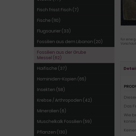
Fisch frisst Fisch (7)
Fische (110)
Flugsaurier (33)
Für eine g
Fossilien aus dem Libanon (20)
Vorschaub
Fossilien aus der Grube
Messel (62)
Haifische (37)
Detai
Hominiden-Kopien (65)
PROD
Insekten (58)
Diese
Krebse / Arthropoden (42)
Das Fo
Mineralien (6)
Wie be
Muschelkalk Fossilien (59)
konser
Keiner
Pflanzen (130)