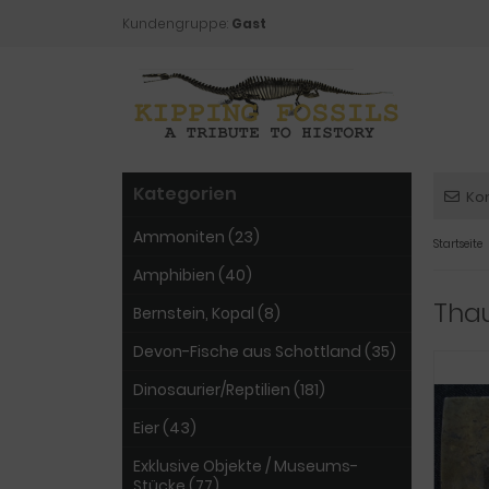
Kundengruppe:
Gast
Kategorien
Ko
Ammoniten (23)
Startseite
Amphibien (40)
Tha
Bernstein, Kopal (8)
Devon-Fische aus Schottland (35)
Dinosaurier/Reptilien (181)
Eier (43)
Exklusive Objekte / Museums-
Stücke (77)