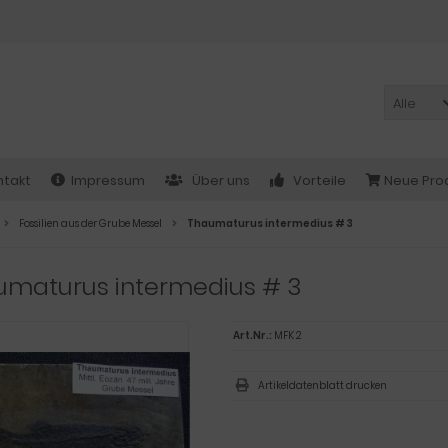
Alle
ntakt
Impressum
Über uns
Vorteile
Neue Pro
Fossilien aus der Grube Messel
Thaumaturus intermedius # 3
umaturus intermedius # 3
Art.Nr.:
MFK 2
Artikeldatenblatt drucken