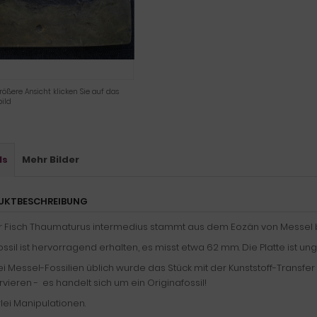
rößere Ansicht klicken Sie auf das
ild
ls
Mehr Bilder
UKTBESCHREIBUNG
r Fisch Thaumaturus intermedius stammt aus dem Eozän von Messel 
ssil ist hervorragend erhalten, es misst etwa 62 mm. Die Platte ist un
i Messel-Fossilien üblich wurde das Stück mit der Kunststoff-Transf
vieren - es handelt sich um ein Originafossil!
lei Manipulationen.