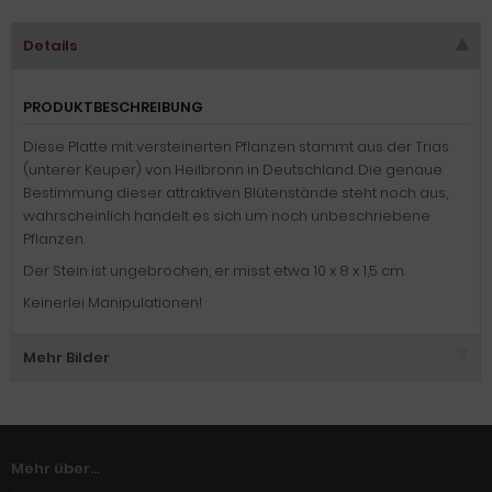
Details
PRODUKTBESCHREIBUNG
Diese Platte mit versteinerten Pflanzen stammt aus der Trias
(unterer Keuper) von Heilbronn in Deutschland. Die genaue
Bestimmung dieser attraktiven Blütenstände steht noch aus,
wahrscheinlich handelt es sich um noch unbeschriebene
Pflanzen.
Der Stein ist ungebrochen, er misst etwa 10 x 8 x 1,5 cm.
Keinerlei Manipulationen!
Mehr Bilder
Mehr über...