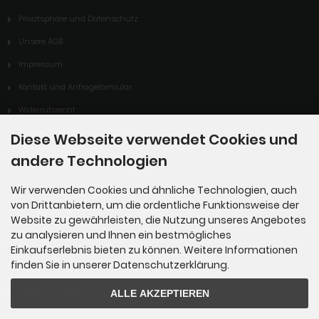
Privatsphäre und Datenschutz
Unsere AGB
Impressum
Kontakt und Anfrageformular
Widerrufsrecht
Vertrag Widerrufen
Diese Webseite verwendet Cookies und
Cookie Einstellungen
andere Technologien
Wir verwenden Cookies und ähnliche Technologien, auch
von Drittanbietern, um die ordentliche Funktionsweise der
Informationen
Website zu gewährleisten, die Nutzung unseres Angebotes
zu analysieren und Ihnen ein bestmögliches
Sitemap
Einkaufserlebnis bieten zu können. Weitere Informationen
finden Sie in unserer Datenschutzerklärung.
Über uns
Vorteile von Kipping-Fossils
ALLE AKZEPTIEREN