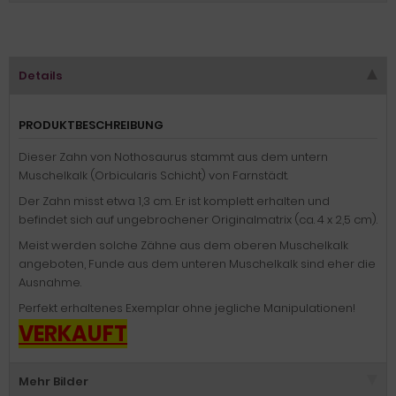
Details
PRODUKTBESCHREIBUNG
Dieser Zahn von Nothosaurus stammt aus dem untern
Muschelkalk (Orbicularis Schicht) von Farnstädt.
Der Zahn misst etwa 1,3 cm. Er ist komplett erhalten und
befindet sich auf ungebrochener Originalmatrix (ca. 4 x 2,5 cm).
Meist werden solche Zähne aus dem oberen Muschelkalk
angeboten, Funde aus dem unteren Muschelkalk sind eher die
Ausnahme.
Perfekt erhaltenes Exemplar ohne jegliche Manipulationen!
VERKAUFT
Mehr Bilder