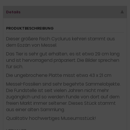
Details
PRODUKTBESCHREIBUNG
Dieser größere Fisch Cyclurus kehreri stammt aus
dem Eozän von Messel.
Das Tier is sehr gut erhalten, es ist etwa 29 cm lang
und ist hervorragend präpariert. Die Bilder sprechen
für sich.
Die ungebrochene Platte misst etwa 43 x 21 cm
Messel-Fossilien sind sehr begehrte Sammelobjekte.
Die Fundstelle ist seit vielen Jahren nicht mehr
zugänglich und so werden Funde von dort auf dem
freien Markt immer seltener. Dieses Stück stammt
aus einer alten Sammlung.
Qualitativ hochwertiges Museumsstück!