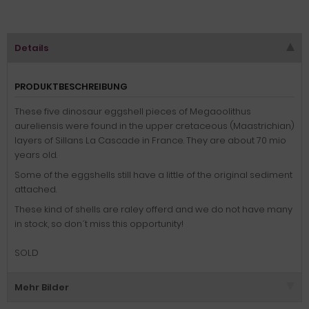
Details
PRODUKTBESCHREIBUNG
These five dinosaur eggshell pieces of Megaoolithus
aureliensis were found in the upper cretaceous (Maastrichian)
layers of Sillans La Cascade in France. They are about 70 mio
years old.
Some of the eggshells still have a little of the original sediment
attached.
These kind of shells are raley offerd and we do not have many
in stock, so don´t miss this opportunity!
SOLD
Mehr Bilder