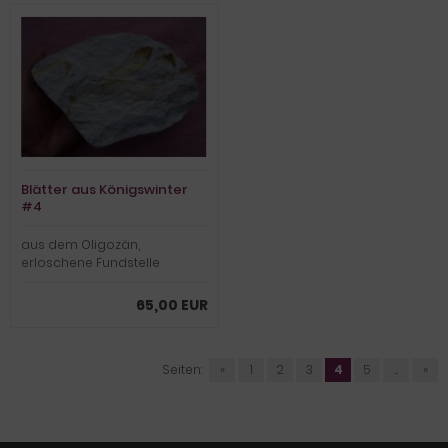
Blätter aus Königswinter
#4
aus dem Oligozän,
erloschene Fundstelle
65,00 EUR
Seiten:
«
1
2
3
4
5
...
»