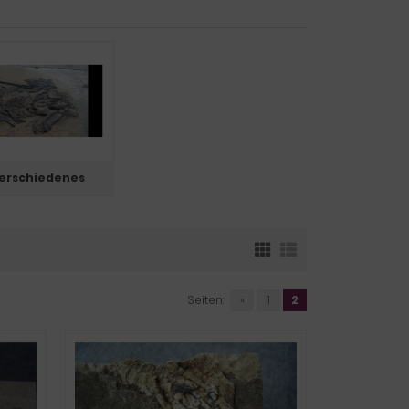
Verschiedenes
Seiten:
«
1
2