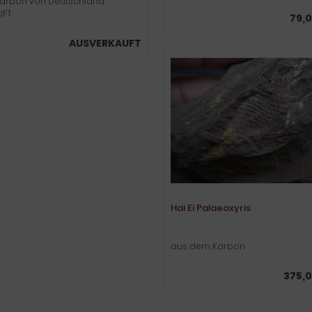
karbon von Deutschland
UFT
79,0
AUSVERKAUFT
Hai Ei Palaeoxyris
aus dem Karbon
375,0