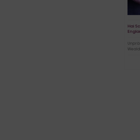
Hai S
Engla
Unprä
Weald