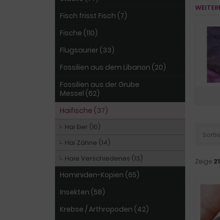
WEITER
Fisch frisst Fisch (7)
Fische (110)
Flugsaurier (33)
Fossilien aus dem Libanon (20)
Fossilien aus der Grube
Messel (62)
Haifische (37)
Hai Eier (10)
Sortie
Hai Zähne (14)
Haie Verschiedenes (13)
Zeige
21
Hominiden-Kopien (65)
Insekten (58)
Krebse / Arthropoden (42)