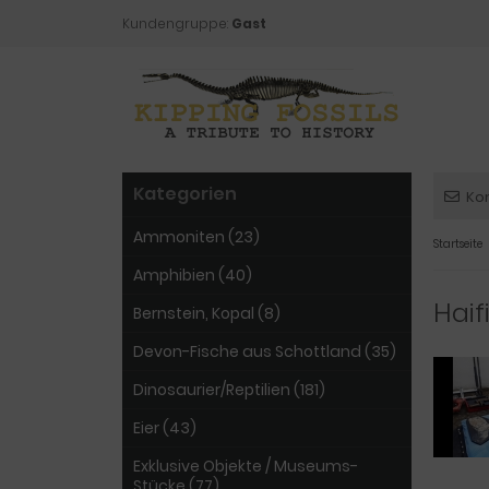
Kundengruppe:
Gast
Kategorien
Ko
Ammoniten (23)
Startseite
Amphibien (40)
Haif
Bernstein, Kopal (8)
Devon-Fische aus Schottland (35)
Dinosaurier/Reptilien (181)
Eier (43)
Exklusive Objekte / Museums-
Stücke (77)