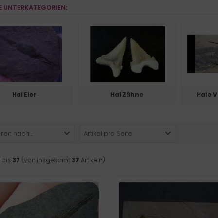
E UNTERKATEGORIEN:
Hai Eier
Hai Zähne
Haie 
ren nach ...
Artikel pro Seite
bis
37
(von insgesamt
37
Artikeln)