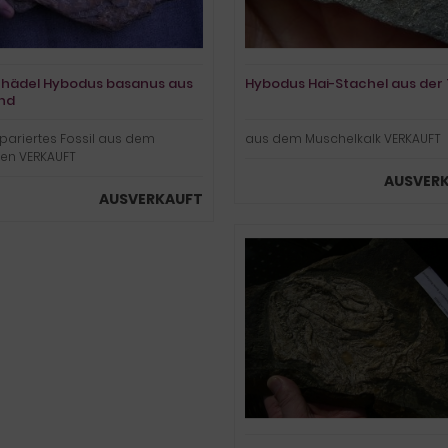
chädel Hybodus basanus aus
Hybodus Hai-Stachel aus der 
nd
pariertes Fossil aus dem
aus dem Muschelkalk VERKAUFT
en VERKAUFT
AUSVER
AUSVERKAUFT