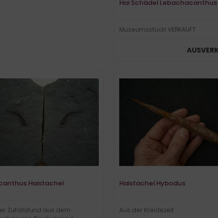
Hai Schädel Lebachacanthus
Museumsstück! VERKAUFT
AUSVER
acanthus Haistachel
Haistachel Hybodus
er Zufallsfund aus dem
Aus der Kreidezeit