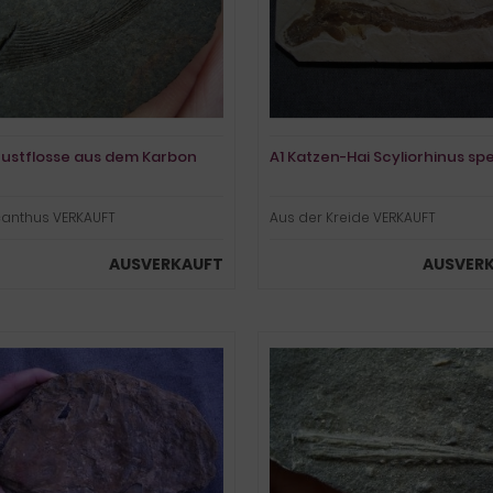
rustflosse aus dem Karbon
A1 Katzen-Hai Scyliorhinus sp
canthus VERKAUFT
Aus der Kreide VERKAUFT
AUSVERKAUFT
AUSVER