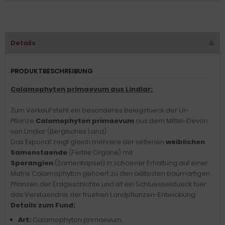
Details
PRODUKTBESCHREIBUNG
Calamophyton primaevum aus Lindlar:
Zum Verkauf steht ein besonderes Belegstueck der Ur-
Pflanze
Calamophyton primaevum
aus dem Mittel-Devon
von Lindlar (Bergisches Land).
Das Exponat zeigt gleich mehrere der seltenen
weiblichen
Samenstaende
(Fertile Organe) mit
Sporangien
(Samenkapsel) in schoener Erhaltung auf einer
Matrix. Calamophyton gehoert zu den aeltesten baumartigen
Pflanzen der Erdgeschichte und ist ein Schluesselstueck fuer
das Verstaendnis der fruehen Landpflanzen-Entwicklung.
Details zum Fund:
Art:
Calamophyton primaevum