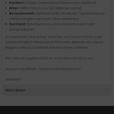
Fundort:
Lindlar, Deutschland (Klassische Lokalitaet)
Alter:
Mittel-Devon (ca. 390 Millionen Jahre)
Besonderheit:
Mehrere fertile Strukturen, Samenstaende
mit Sporangien auf einem Stein erkennbar.
Zustand:
Naturbelassen, ohne Ergaenzungen oder
Manipulationen.
Ein wertvolles Stueck fuer Sammler von Devon-Floren oder
wissenschaftlich interessierte Personen. Altfunde aus dieser
Region in dieser Qualitaet werden immer seltener.
Der Stein ist ungebrochen, er misst etwa 10 x 10 x 2 cm.
Museumsqualitaet - Keinerlei Manipulationen!
VERKAUFT
Mehr Bilder