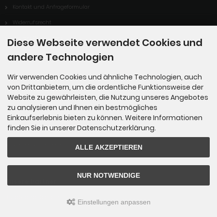
Kontakt und Anfrageformular
Widerrufsrecht
Vertrag Widerrufen
Diese Webseite verwendet Cookies und
Cookie Einstellungen
andere Technologien
Wir verwenden Cookies und ähnliche Technologien, auch
von Drittanbietern, um die ordentliche Funktionsweise der
Informationen
Website zu gewährleisten, die Nutzung unseres Angebotes
zu analysieren und Ihnen ein bestmögliches
Sitemap
Einkaufserlebnis bieten zu können. Weitere Informationen
finden Sie in unserer Datenschutzerklärung.
Über uns
Vorteile von Kipping-Fossils
ALLE AKZEPTIEREN
NUR NOTWENDIGE
Unsere Partner
BlueStoneDesign
Einstellungen anpassen