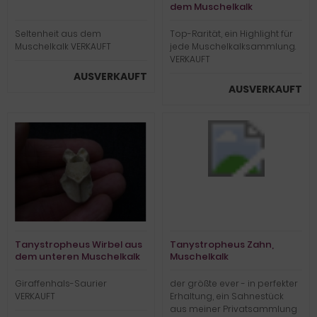
dem Muschelkalk
Seltenheit aus dem
Top-Rarität, ein Highlight für
Muschelkalk VERKAUFT
jede Muschelkalksammlung.
VERKAUFT
AUSVERKAUFT
AUSVERKAUFT
Tanystropheus Wirbel aus
Tanystropheus Zahn,
dem unteren Muschelkalk
Muschelkalk
Giraffenhals-Saurier
der größte ever - in perfekter
VERKAUFT
Erhaltung, ein Sahnestück
aus meiner Privatsammlung