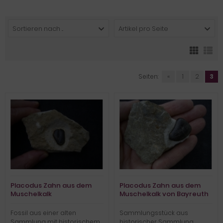
Sortieren nach ...
Artikel pro Seite
Seiten:
«
1
2
3
Placodus Zahn aus dem
Placodus Zahn aus dem
Muschelkalk
Muschelkalk von Bayreuth
Fossil aus einer alten
Sammlungsstück aus
Sammlung mit historischem
historischer Sammlung